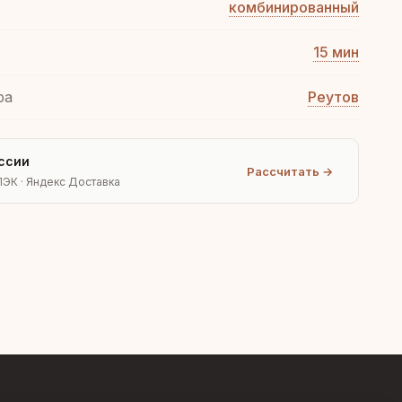
комбинированный
15 мин
ра
Реутов
ссии
Рассчитать →
ПЭК · Яндекс Доставка
Людмила
AI-консультант Vintajj
Привет! Я Людмила, ваш
персональный консультант по
декору. Чем могу помочь?