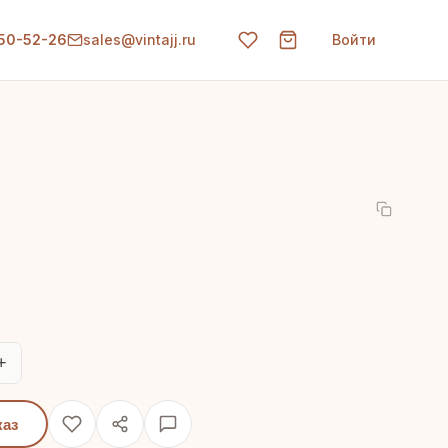
150-52-26
sales@vintajj.ru
Войти
+
каз