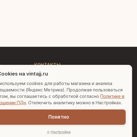
Людмила
AI-консультант Vintajj
Привет! Я Людмила, ваш
персональный консультант по
декору. Чем могу помочь?
КОНТАКТЫ
ookies на vintajj.ru
+7 (495) 150-52-26
Вазы для гостиной
Подарок до 5000₽
используем cookies для работы магазина и анализа
AI-консультант в Telegram
ещаемости (Яндекс Метрика). Продолжая пользоваться
Сочетание металлов
sales@vintajj.ru
том, вы соглашаетесь с обработкой согласно
Политике в
Пн-Пт: 10:00 - 19:00
ошении ПДн
. Отключить аналитику можно в Настройках.
Понятно
Настройки
AI-подбор
онфиденциальности
Согласие на обработку ПДн
Настройки cookies