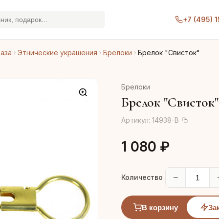
+7 (495) 
раза
Этнические украшения
Брелоки
Брелок "Свисток"
Брелоки
Брелок "Свисток"
Артикул:
14938-В
1 080 ₽
−
Количество
В корзину
За