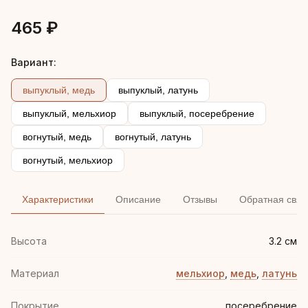
465 ₽
Вариант:
выпуклый, медь
выпуклый, латунь
выпуклый, мельхиор
выпуклый, посеребрение
вогнутый, медь
вогнутый, латунь
вогнутый, мельхиор
Характеристики
Описание
Отзывы
Обратная связ
Высота
3.2 см
Материал
мельхиор
,
медь
,
латунь
Покрытие
посеребрение