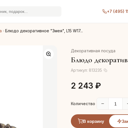
+7 (495) 
а
Блюдо декоративное "Змея", L15 W17...
Декоративная посуда
Блюдо декоративн
Артикул:
813235
2 243 ₽
−
Количество
В корзину
За