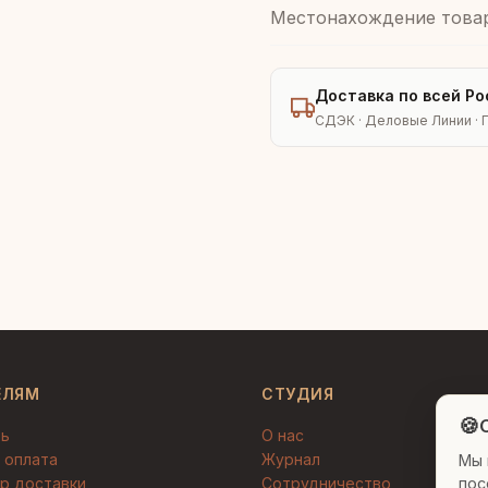
Местонахождение това
Доставка по всей Ро
СДЭК · Деловые Линии · 
ЕЛЯМ
СТУДИЯ
🍪
C
ть
О нас
 оплата
Журнал
Мы 
пос
р доставки
Сотрудничество