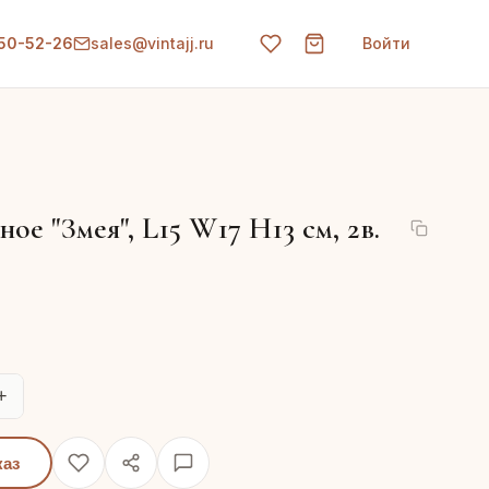
150-52-26
sales@vintajj.ru
Войти
ое "Змея", L15 W17 H13 см, 2в.
+
каз