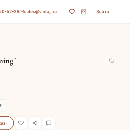
150-52-26
sales@vintajj.ru
Войти
ming"
+
каз