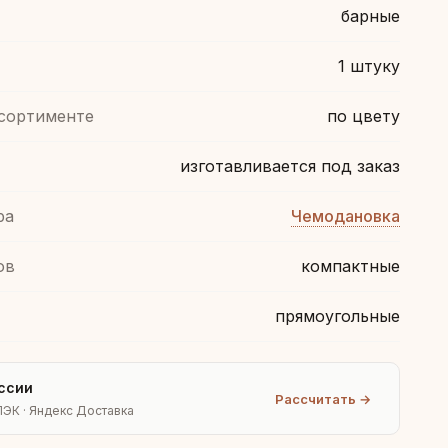
барные
1 штуку
ссортименте
по цвету
изготавливается под заказ
ра
Чемодановка
ов
компактные
прямоугольные
ссии
Рассчитать →
ПЭК · Яндекс Доставка