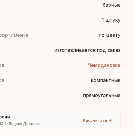
барные
1 штуку
ссортименте
по цвету
изготавливается под заказ
ра
Чемодановка
ов
компактные
прямоугольные
ссии
Рассчитать →
ПЭК · Яндекс Доставка