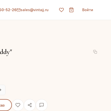
150-52-26
sales@vintajj.ru
Войти
ddy"
+
каз