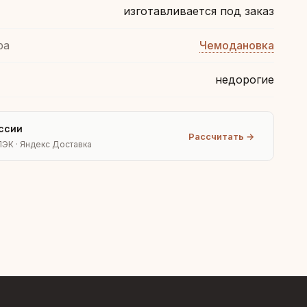
изготавливается под заказ
ра
Чемодановка
недорогие
ссии
Рассчитать →
ПЭК · Яндекс Доставка
Людмила
AI-консультант Vintajj
Привет! Я Людмила, ваш
персональный консультант по