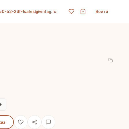
150-52-26
sales@vintajj.ru
Войти
+
каз