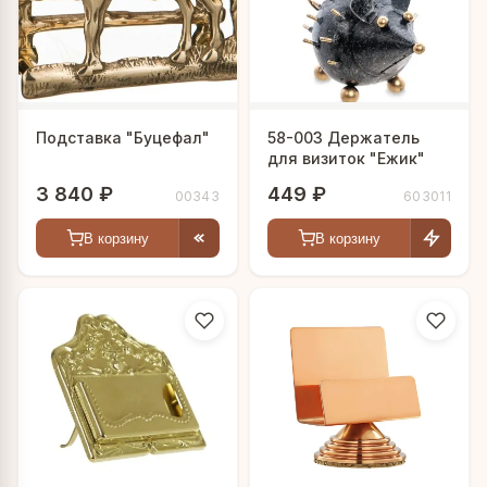
стилей от классики до более современных
интерпретаций.
Подставка "Буцефал"
58-003 Держатель
для визиток "Ежик"
3 840 ₽
449 ₽
00343
603011
В корзину
В корзину