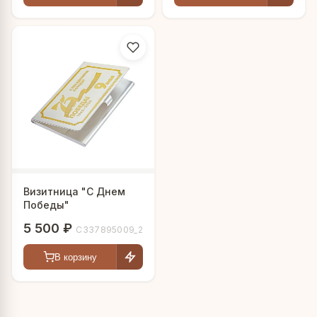
Визитница "С Днем
Победы"
5 500 ₽
С337895009_2
В корзину