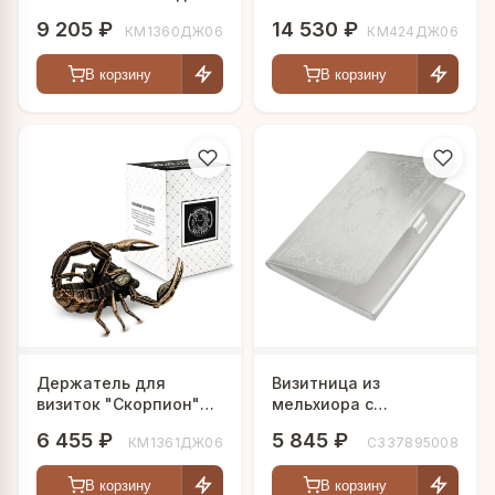
с чернением
посеребренный с
9 205 ₽
14 530 ₽
КМ1360ДЖ06
КМ424ДЖ06
чернением
В корзину
В корзину
Держатель для
Визитница из
визиток "Скорпион"
мельхиора с
медный с чернением
посеребрением
6 455 ₽
5 845 ₽
КМ1361ДЖ06
С337895008
В корзину
В корзину