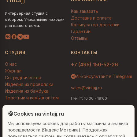
Как заказать
Интерьерная студия с
Доставка и оплата
отбором. Уникальные находки
Калькулятор доставки
для вашего дома.
Гарантии
Отзывы
СТУДИЯ
КОНТАКТЫ
О нас
+7 (495) 150-52-26
Журнал
AI-консультант в Telegram
Сотрудничество
Изделия из проволоки
sales@vintajj.ru
Изделия из бамбука
Тростник и камыш оптом
Пн-Пт: 10:00 - 19:00
Людмила
AI-консультант Vintajj
🍪
Cookies на vintajj.ru
© 2026 Vintajj. Все права защищены.
Мы используем cookies для работы магазина и анализа
Привет! Я Людмила, ваш персональный
Договор оферты
Политика конфиденциальности
консультант по декору. Чем могу помочь?
посещаемости (Яндекс Метрика). Продолжая
Согласие на обработку ПДн
Настройки cookies
пользоваться сайтом, вы соглашаетесь с обработкой