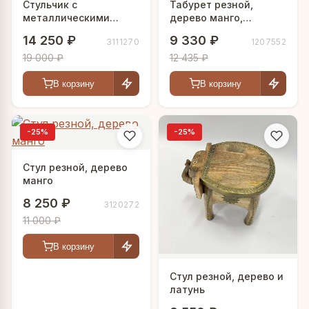
Стульчик с
Табурет резной,
металлическими
дерево манго,
ножками, дерево и
38×38×33 см
14 250 ₽
9 330 ₽
3111270
1207552
латунь, 40×40×50 см
19 000 ₽
12 435 ₽
В корзину
В корзину
-25%
-25%
Стул резной, дерево
манго
8 250 ₽
3120272
11 000 ₽
В корзину
Стул резной, дерево и
латунь