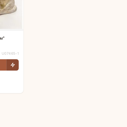
м"
U07465-1
Людмила
AI-консультант Vintajj