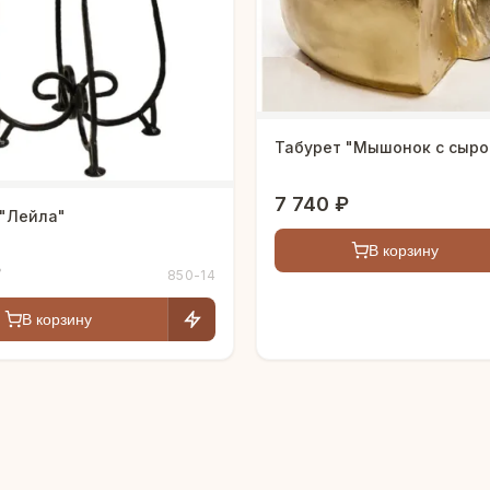
Табурет "Мышонок с сыро
7 740 ₽
 "Лейла"
В корзину
₽
850-14
В корзину