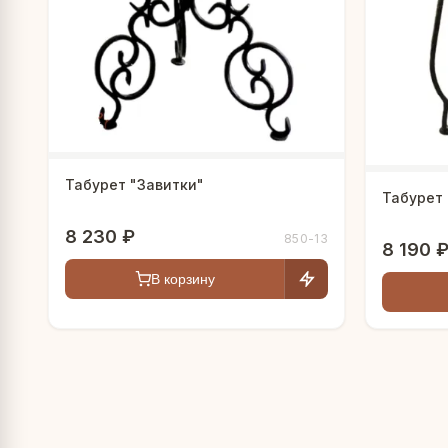
Табурет "Завитки"
Табурет
8 230 ₽
850-13
8 190 
В корзину