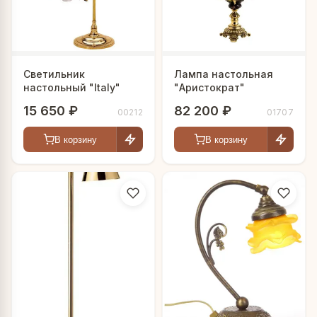
Латунь, стекло
рОТАНГ, металл
металл, стекло (бисер)
мАКРАМЕ, металл
металл, стекло( бисер), джут
натуральное волокно,
Светильник
Лампа настольная
металл, стекло
ротанг с внутренним 
настольный "Italy"
"Аристократ"
ль
металл, стекло (бисер)"
железная подвеска из
15 650 ₽
82 200 ₽
00212
01707
абажуром
стекло
джут, металл
В корзину
В корзину