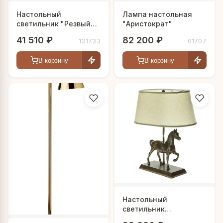
Настольный
Лампа настольная
светильник "Резвый
"Аристократ"
скакун"
41 510 ₽
82 200 ₽
131733
01707
В корзину
В корзину
Настольный
светильник
"Бронзовая лошадь"