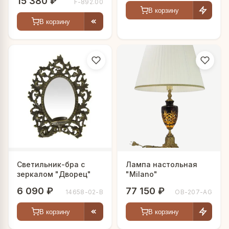
15 380 ₽
F-892.00
В корзину
В корзину
Светильник-бра с
Лампа настольная
зеркалом "Дворец"
"Milano"
6 090 ₽
77 150 ₽
14658-02-В
OB-207-AG
В корзину
В корзину