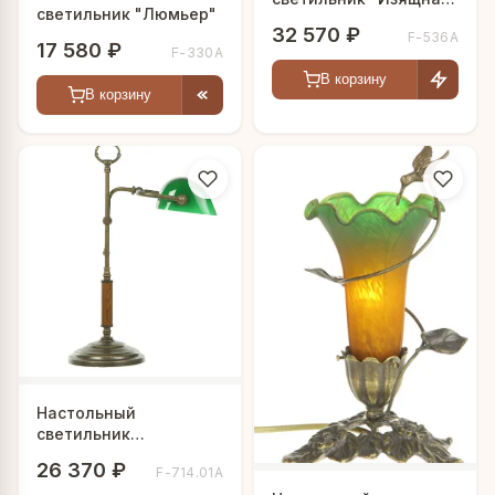
светильник "Люмьер"
девушка"
32 570 ₽
F-536А
17 580 ₽
F-330А
В корзину
В корзину
Настольный
светильник
"Габриэль"
26 370 ₽
F-714.01А