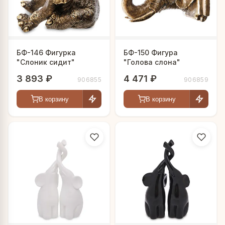
БФ-146 Фигурка
БФ-150 Фигура
"Слоник сидит"
"Голова слона"
3 893 ₽
4 471 ₽
906855
906859
В корзину
В корзину