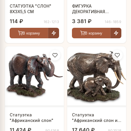
СТАТУЭТКА "СЛОН"
ФИГУРКА
8Х3Х5,5 СМ
ДЕКОРАТИВНАЯ
"СЕМЬЯ СЛОНОВ"
114 ₽
3 381 ₽
162-1213
146-1859
22,8Х7,2Х21,3СМ
В корзину
В корзину
Статуэтка
Статуэтка
"Африканский слон"
"Африканский слон и
слоненок"
11 424 ₽
17 640 ₽
904168
903518