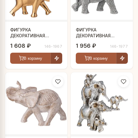
ФИГУРКА
ФИГУРКА
ДЕКОРАТИВНАЯ
ДЕКОРАТИВНАЯ
"СЛОНЫ" 25Х9Х23,5
"СЛОН" 23,5Х12Х19 СМ
1 608 ₽
1 956 ₽
146-1967
146-1977
СМ
В корзину
В корзину