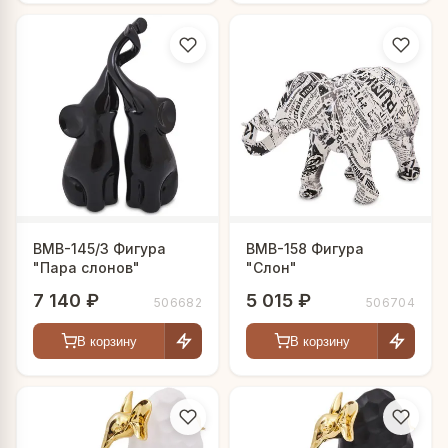
BMB-145/3 Фигура
BMB-158 Фигура
"Пара слонов"
"Слон"
7 140 ₽
5 015 ₽
506682
506704
В корзину
В корзину