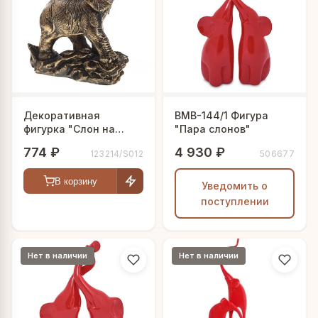
Декоративная
BMB-144/1 Фигура
фигурка "Слон на
"Пара слонов"
скале"
774 ₽
4 930 ₽
123214/S012
506677
В корзину
Уведомить о
поступлении
Нет в наличии
Нет в наличии