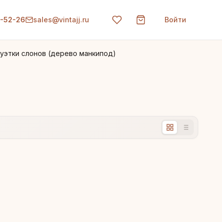
0-52-26
sales@vintajj.ru
Войти
уэтки слонов (дерево манкипод)