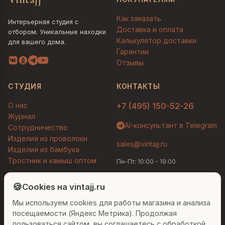
Как заказать
Интерьерная студия с
Доставка и оплата
отбором. Уникальные находки
Калькулятор доставки
для вашего дома.
Гарантии
Отзывы
СТУДИЯ
КОНТАКТЫ
О нас
+7 (495) 150-52-26
Журнал
AI-консультант в Telegram
Сотрудничество
Изделия из проволоки
sales@vintajj.ru
Изделия из бамбука
Тростник и камыш оптом
Пн-Пт: 10:00 - 19:00
Людмила
AI-консультант Vintajj
🍪
Cookies на vintajj.ru
© 2026 Vintajj. Все права защищены.
Мы используем cookies для работы магазина и анализа
Привет! Я Людмила, ваш персональный
Договор оферты
Политика конфиденциальности
консультант по декору. Чем могу помочь?
посещаемости (Яндекс Метрика). Продолжая
Согласие на обработку ПДн
Настройки cookies
пользоваться сайтом, вы соглашаетесь с обработкой