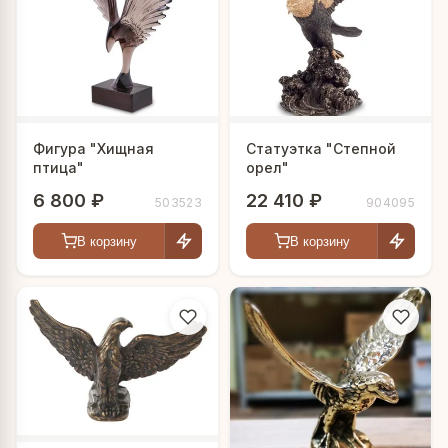
Фигура "Хищная
Статуэтка "Степной
птица"
орел"
6 800 ₽
22 410 ₽
503523
904095
В корзину
В корзину