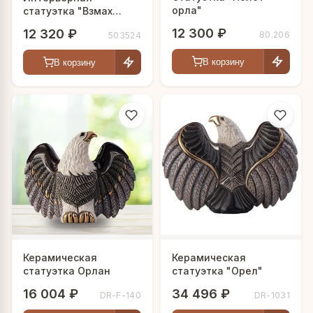
орла"
статуэтка "Взмах
крыльев"
12 300 ₽
12 320 ₽
80.206
503524
В корзину
В корзину
Керамическая
Керамическая
статуэтка Орлан
статуэтка "Орел"
16 004 ₽
34 496 ₽
DR-F-140
DR-1031