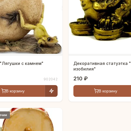
 "Лягушки с камнем"
Декоративная статуэтка 
изобилия"
210 ₽
902042
В корзину
В корзину
ичии