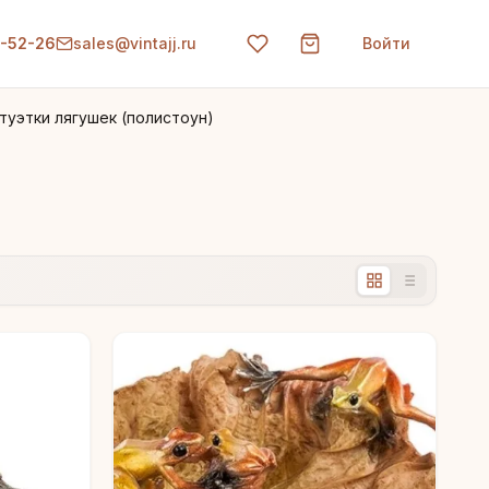
0-52-26
sales@vintajj.ru
Войти
туэтки лягушек (полистоун)