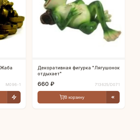
"Жаба
Декоративная фигурка "Лягушонок
отдыхает"
660 ₽
M096-1
713625/D071
В корзину