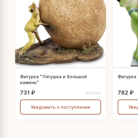
Фигурка "Лягушка и большой
Фигурка
камень"
731 ₽
782 ₽
902043
Уведомить о поступлении
Уве