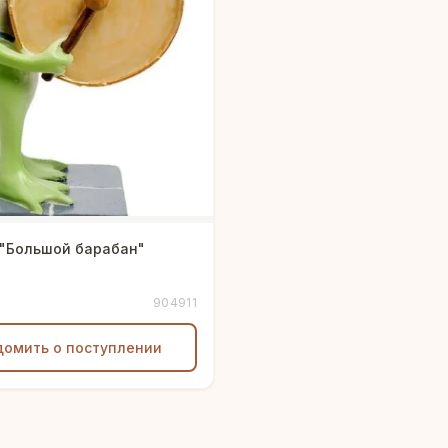
 "Большой барабан"
904911
домить о поступлении