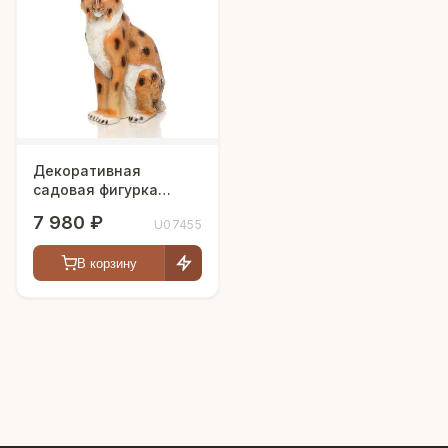
Декоративная
садовая фигурка
"Рысь"
7 980 ₽
U07455
В корзину