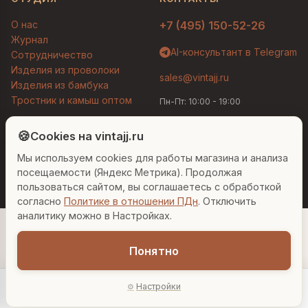
О нас
+7 (495) 150-52-26
Журнал
AI-консультант в Telegram
Сотрудничество
Изделия из проволоки
sales@vintajj.ru
Изделия из бамбука
Тростник и камыш оптом
Пн-Пт: 10:00 - 19:00
Людмила
AI-консультант Vintajj
🍪
Cookies на vintajj.ru
© 2026 Vintajj. Все права защищены.
Мы используем cookies для работы магазина и анализа
Привет! Я Людмила, ваш персональный
Договор оферты
Политика конфиденциальности
консультант по декору. Чем могу помочь?
посещаемости (Яндекс Метрика). Продолжая
Согласие на обработку ПДн
Настройки cookies
пользоваться сайтом, вы соглашаетесь с обработкой
согласно
Политике в отношении ПДн
. Отключить
Вазы для гостиной
Подарок до 5000₽
Сочетание металлов
аналитику можно в Настройках.
Понятно
Настройки
Главная
Каталог
Акции
Профиль
AI-подбор