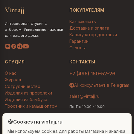
Vintajj
ПОКУПАТЕЛЯМ
Как заказать
Интерьерная студия с
Доставка и оплата
отбором. Уникальные находки
Калькулятор доставки
для вашего дома.
Гарантии
Отзывы
СТУДИЯ
КОНТАКТЫ
О нас
+7 (495) 150-52-26
Журнал
AI-консультант в Telegram
Сотрудничество
Изделия из проволоки
sales@vintajj.ru
Изделия из бамбука
Тростник и камыш оптом
Пн-Пт: 10:00 - 19:00
Людмила
AI-консультант Vintajj
🍪
Cookies на vintajj.ru
© 2026 Vintajj. Все права защищены.
Мы используем cookies для работы магазина и анализа
Привет! Я Людмила, ваш персональный