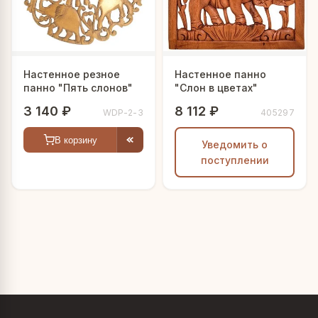
Настенное резное
Настенное панно
панно "Пять слонов"
"Слон в цветах"
3 140 ₽
8 112 ₽
WDP-2-3
405297
В корзину
Уведомить о
поступлении