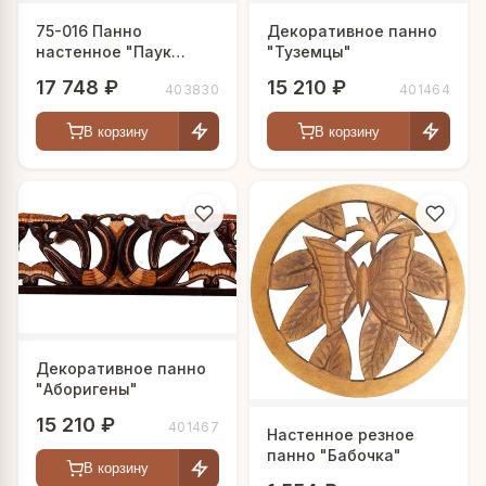
75-016 Панно
Декоративное панно
настенное "Паук
"Туземцы"
Черная Вдова"
17 748 ₽
15 210 ₽
403830
401464
(албезия, о.Бали) 150
см
В корзину
В корзину
Декоративное панно
"Аборигены"
15 210 ₽
401467
Настенное резное
панно "Бабочка"
В корзину