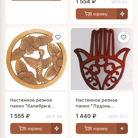
1 554 ₽
WDP-8C
В корзину
Настенное резное
Настенное резное
панно "Калибри в
панно "Ладонь
цветах"
Фатимы"
1 555 ₽
1 440 ₽
WDP-8B
WDP-17-2
В корзину
В корзину