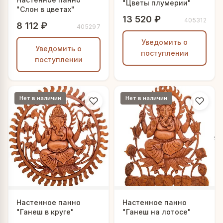
"Цветы плумерии"
"Слон в цветах"
13 520 ₽
405312
8 112 ₽
405297
Уведомить о
Уведомить о
поступлении
поступлении
Нет в наличии
Нет в наличии
Настенное панно
Настенное панно
"Ганеш в круге"
"Ганеш на лотосе"