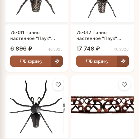
75-011 Панно
75-012 Панно
настенное "Паук"
настенное "Паук"
(албезия, о.Бали) 90
(албезия, о.Бали) 150
6 896 ₽
17 748 ₽
403825
403826
см
см
В корзину
В корзину