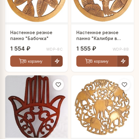
Настенное резное
Настенное резное
панно "Бабочка"
панно "Калибри в
цветах"
1 554 ₽
1 555 ₽
WDP-8C
WDP-8B
В корзину
В корзину