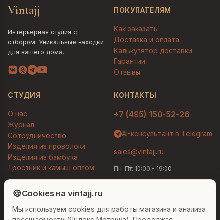
Vintajj
ПОКУПАТЕЛЯМ
Как заказать
Интерьерная студия с
Доставка и оплата
отбором. Уникальные находки
Калькулятор доставки
для вашего дома.
Гарантии
Отзывы
СТУДИЯ
КОНТАКТЫ
О нас
+7 (495) 150-52-26
Журнал
AI-консультант в Telegram
Сотрудничество
Изделия из проволоки
sales@vintajj.ru
Изделия из бамбука
Тростник и камыш оптом
Пн-Пт: 10:00 - 19:00
Людмила
AI-консультант Vintajj
🍪
Cookies на vintajj.ru
© 2026 Vintajj. Все права защищены.
Мы используем cookies для работы магазина и анализа
Привет! Я Людмила, ваш персональный
Договор оферты
Политика конфиденциальности
консультант по декору. Чем могу помочь?
посещаемости (Яндекс Метрика). Продолжая