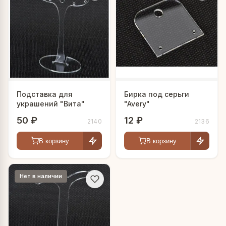
Подставка для
Бирка под серьги
украшений "Вита"
"Avery"
50 ₽
12 ₽
2140
2136
В корзину
В корзину
Нет в наличии