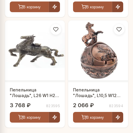
В корзину
В корзину
Пепельница
Пепельница
"Лошадь", L26 W1 H21
"Лошадь", L10,5 W12
см, 2в.
H15,5 см, 2в.
3 768 ₽
2 066 ₽
823595
823594
В корзину
В корзину