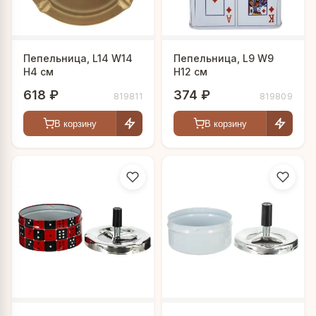
Пепельница, L14 W14
Пепельница, L9 W9
H4 см
H12 см
618 ₽
374 ₽
819811
819809
В корзину
В корзину