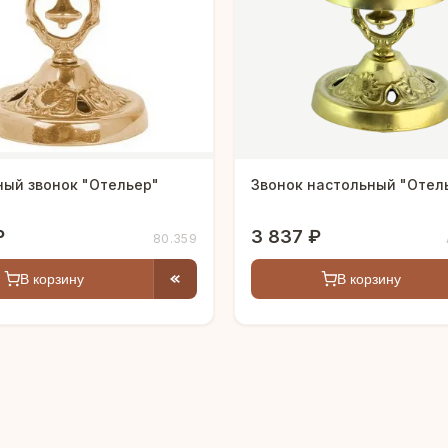
ный звонок "Отельер"
Звонок настольный "О
₽
3 837 ₽
80.359
В корзину
В корзину