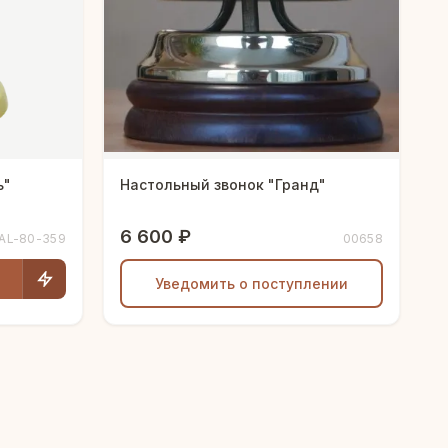
тель"
Настольный звонок "Гранд"
6 600 ₽
AL-80-359
00658
Уведомить о поступлении
Людмила
AI-консультант Vintajj