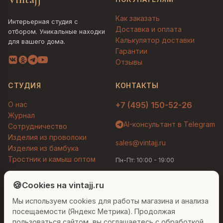
Как заказать
Интерьерная студия с
Доставка и оплата
отбором. Уникальные находки
Калькулятор доставки
для вашего дома.
Гарантии
Отзывы
СТУДИЯ
КОНТАКТЫ
О нас
+7 (495) 150-52-26
Журнал
AI-консультант в Telegram
Сотрудничество
Изделия из проволоки
sales@vintajj.ru
Изделия из бамбука
Тростник и камыш оптом
Пн-Пт: 10:00 - 19:00
Людмила
AI-консультант Vintajj
🍪
Cookies на vintajj.ru
© 2026 Vintajj. Все права защищены.
Мы используем cookies для работы магазина и анализа
Привет! Я Людмила, ваш персональный
Договор оферты
Политика конфиденциальности
консультант по декору. Чем могу помочь?
посещаемости (Яндекс Метрика). Продолжая
Согласие на обработку ПДн
Настройки cookies
пользоваться сайтом, вы соглашаетесь с обработкой