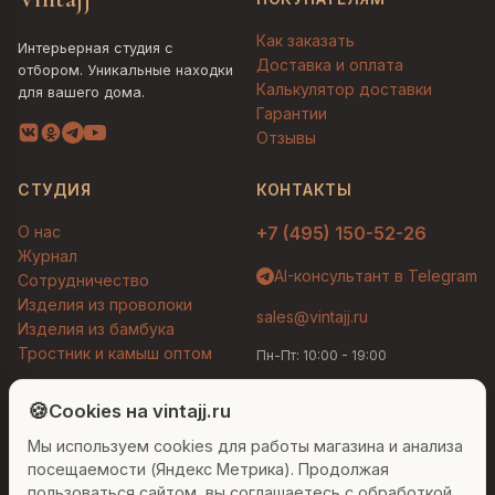
Как заказать
Интерьерная студия с
Доставка и оплата
отбором. Уникальные находки
Калькулятор доставки
для вашего дома.
Гарантии
Отзывы
СТУДИЯ
КОНТАКТЫ
О нас
+7 (495) 150-52-26
Журнал
AI-консультант в Telegram
Сотрудничество
Изделия из проволоки
sales@vintajj.ru
Изделия из бамбука
Тростник и камыш оптом
Пн-Пт: 10:00 - 19:00
Людмила
AI-консультант Vintajj
🍪
Cookies на vintajj.ru
© 2026 Vintajj. Все права защищены.
Мы используем cookies для работы магазина и анализа
Привет! Я Людмила, ваш персональный
Договор оферты
Политика конфиденциальности
консультант по декору. Чем могу помочь?
посещаемости (Яндекс Метрика). Продолжая
Согласие на обработку ПДн
Настройки cookies
пользоваться сайтом, вы соглашаетесь с обработкой