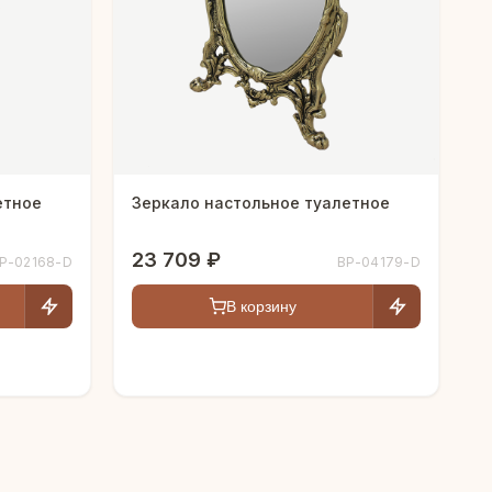
етное
Зеркало настольное туалетное
23 709 ₽
P-02168-D
BP-04179-D
В корзину