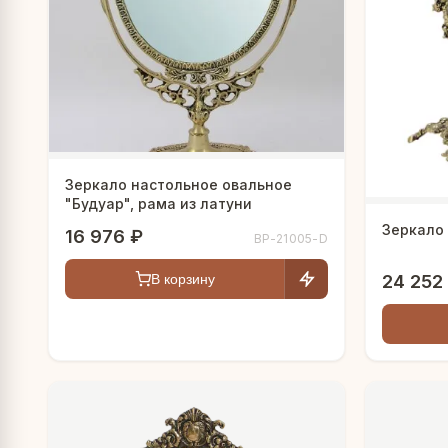
Зеркало настольное овальное
"Будуар", рама из латуни
Зеркало 
16 976 ₽
BP-21005-D
24 252
В корзину