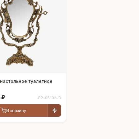
 настольное туалетное
 ₽
BP-05102-D
В корзину