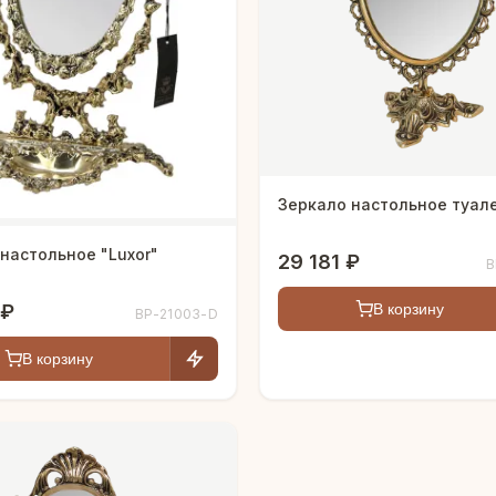
Зеркало настольное туал
настольное "Luxor"
29 181 ₽
B
 ₽
В корзину
BP-21003-D
В корзину