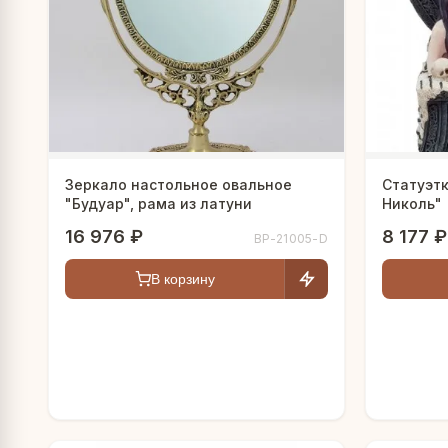
Зеркало настольное овальное
Статуэт
"Будуар", рама из латуни
Николь"
16 976 ₽
8 177 ₽
BP-21005-D
В корзину