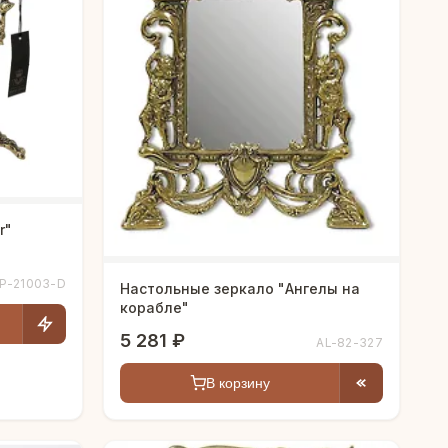
r"
P-21003-D
Настольные зеркало "Ангелы на
корабле"
5 281 ₽
AL-82-327
В корзину