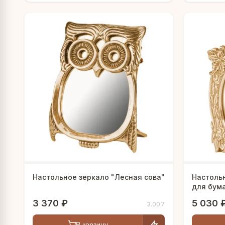
Настольное зеркало "Лесная сова"
Настоль
для бума
3 370 ₽
5 030 
3.007
В корзину