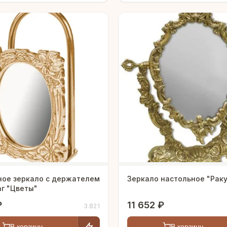
ное зеркало с держателем
Зеркало настольное "Рак
г "Цветы"
₽
11 652 ₽
3.821
В корзину
В корзину