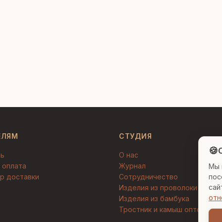
ЕЛЯМ
СТУДИЯ
🍪
C
ть
О нас
 оплата
Журнал
Мы 
р доставки
Сотрудничество
пос
сай
Изделия из проволоки
отн
Изделия из бамбука
Тростник и камыш оптом