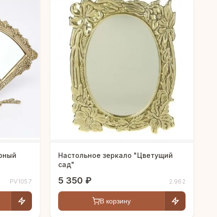
рный
Настольное зеркало "Цветущий
сад"
5 350 ₽
PV1057
2.962
В корзину