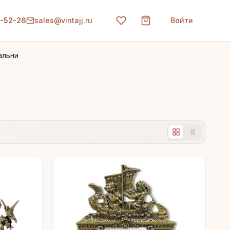
0-52-26
sales@vintajj.ru
Войти
альни