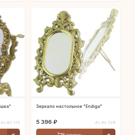
ушка"
Зеркало настольное "Endiga"
5 396 ₽
AL-82-175
AL-82-238
В корзину