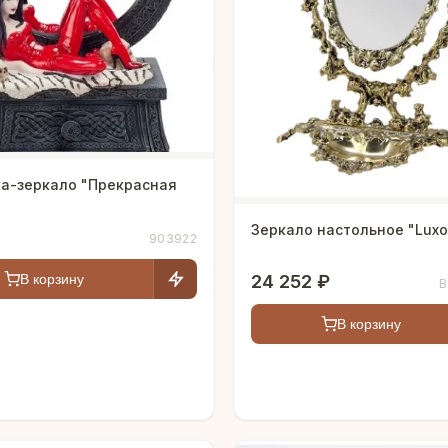
ка-зеркало "Прекрасная
Зеркало настольное "Luxo
903922
24 252 ₽
В корзину
B
В корзину