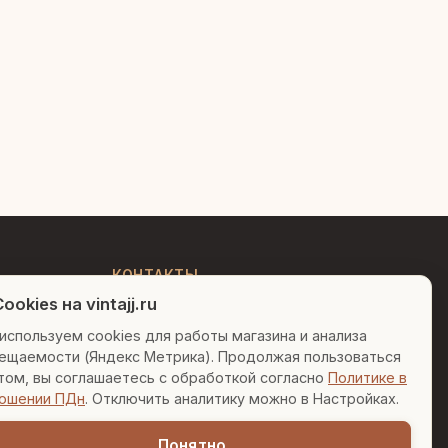
Людмила
AI-консультант Vintajj
Привет! Я Людмила, ваш
персональный консультант по
декору. Чем могу помочь?
КОНТАКТЫ
ookies на vintajj.ru
+7 (495) 150-52-26
Вазы для гостиной
Подарок до 5000₽
используем cookies для работы магазина и анализа
AI-консультант в Telegram
ещаемости (Яндекс Метрика). Продолжая пользоваться
sales@vintajj.ru
Сочетание металлов
том, вы соглашаетесь с обработкой согласно
Политике в
Пн-Пт: 10:00 - 19:00
ошении ПДн
. Отключить аналитику можно в Настройках.
Понятно