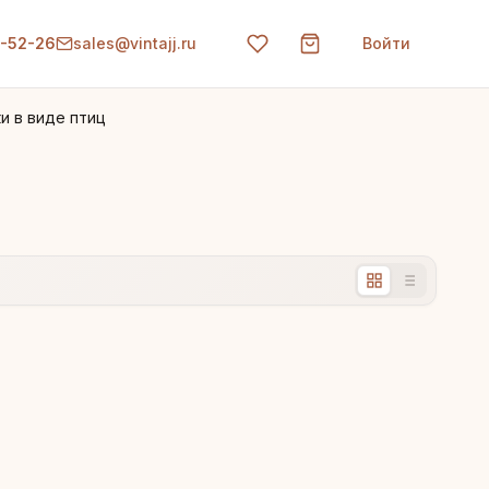
0-52-26
sales@vintajj.ru
Войти
и в виде птиц