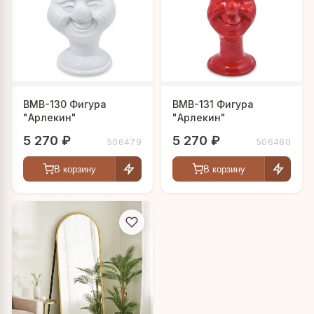
мог найти идеальное отражение своего вкуса.
BMB-130 Фигура
BMB-131 Фигура
"Арлекин"
"Арлекин"
5 270 ₽
5 270 ₽
506479
506480
В корзину
В корзину