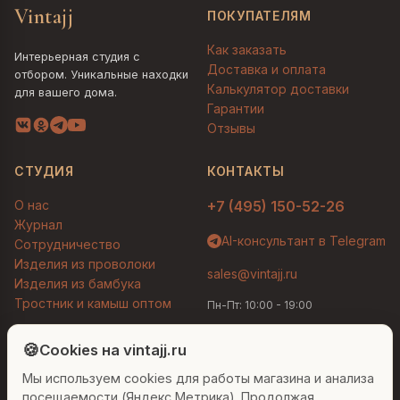
Vintajj
ПОКУПАТЕЛЯМ
Как заказать
Интерьерная студия с
Доставка и оплата
отбором. Уникальные находки
Калькулятор доставки
для вашего дома.
Гарантии
Отзывы
СТУДИЯ
КОНТАКТЫ
О нас
+7 (495) 150-52-26
Журнал
AI-консультант в Telegram
Сотрудничество
Изделия из проволоки
sales@vintajj.ru
Изделия из бамбука
Тростник и камыш оптом
Пн-Пт: 10:00 - 19:00
Людмила
AI-консультант Vintajj
🍪
Cookies на vintajj.ru
© 2026 Vintajj. Все права защищены.
Мы используем cookies для работы магазина и анализа
Привет! Я Людмила, ваш персональный
Договор оферты
Политика конфиденциальности
консультант по декору. Чем могу помочь?
посещаемости (Яндекс Метрика). Продолжая