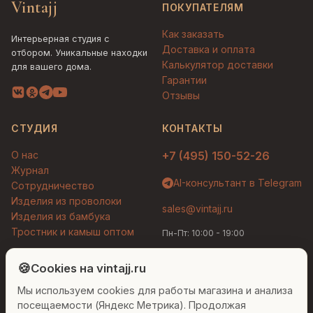
Vintajj
ПОКУПАТЕЛЯМ
Как заказать
Интерьерная студия с
Доставка и оплата
отбором. Уникальные находки
Калькулятор доставки
для вашего дома.
Гарантии
Отзывы
СТУДИЯ
КОНТАКТЫ
О нас
+7 (495) 150-52-26
Журнал
AI-консультант в Telegram
Сотрудничество
Изделия из проволоки
sales@vintajj.ru
Изделия из бамбука
Тростник и камыш оптом
Пн-Пт: 10:00 - 19:00
Людмила
AI-консультант Vintajj
🍪
Cookies на vintajj.ru
© 2026 Vintajj. Все права защищены.
Мы используем cookies для работы магазина и анализа
Привет! Я Людмила, ваш персональный
Договор оферты
Политика конфиденциальности
консультант по декору. Чем могу помочь?
посещаемости (Яндекс Метрика). Продолжая
Согласие на обработку ПДн
Настройки cookies