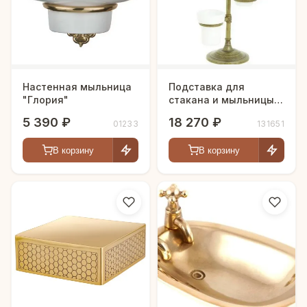
Настенная мыльница
Подставка для
"Глория"
стакана и мыльницы с
держателем для
5 390 ₽
18 270 ₽
01233
131651
полотенца "Бейли"
В корзину
В корзину