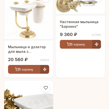
Настенная мыльница
"Барокко"
9 360 ₽
01786
В корзину
Мыльница и дозатор
для мыла с
держателем "Бьянка"
20 560 ₽
01640
В корзину