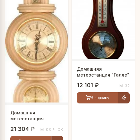
Домашняя
метеостанция "Галле"
12 101 ₽
М-32
В корзину
Домашняя
метеостанция
"Шератон"
21 304 ₽
М-03-Ч-СК