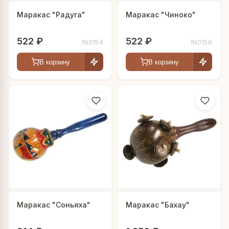
Маракас "Радуга"
Маракас "Чиноко"
522 ₽
522 ₽
IN0154
IN0156
В корзину
В корзину
Маракас "Соньяха"
Маракас "Бахау"