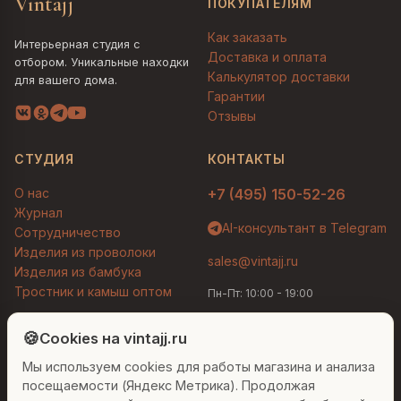
Vintajj
ПОКУПАТЕЛЯМ
Как заказать
Интерьерная студия с
Доставка и оплата
отбором. Уникальные находки
Калькулятор доставки
для вашего дома.
Гарантии
Отзывы
СТУДИЯ
КОНТАКТЫ
О нас
+7 (495) 150-52-26
Журнал
AI-консультант в Telegram
Сотрудничество
Изделия из проволоки
sales@vintajj.ru
Изделия из бамбука
Тростник и камыш оптом
Пн-Пт: 10:00 - 19:00
Людмила
AI-консультант Vintajj
🍪
Cookies на vintajj.ru
© 2026 Vintajj. Все права защищены.
Мы используем cookies для работы магазина и анализа
Привет! Я Людмила, ваш персональный
Договор оферты
Политика конфиденциальности
консультант по декору. Чем могу помочь?
посещаемости (Яндекс Метрика). Продолжая
Согласие на обработку ПДн
Настройки cookies