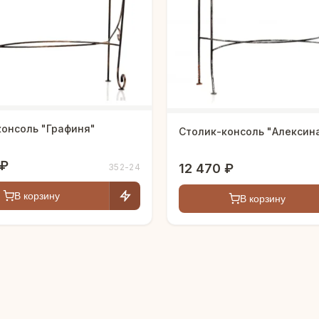
консоль "Графиня"
Столик-консоль "Алексин
 ₽
12 470 ₽
352-24
В корзину
В корзину