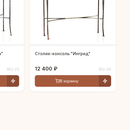
а"
Столик-консоль "Ингрид"
12 400 ₽
352-25
352-26
В корзину
Людмила
AI-консультант Vintajj