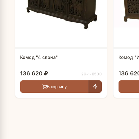
Комод "4 слона"
Комод "
136 620 ₽
136 62
29-1-8500
В корзину