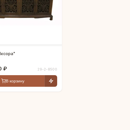
Иксора"
0 ₽
29-2-8500
В корзину