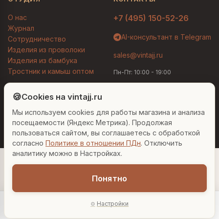
О нас
+7 (495) 150-52-26
Журнал
AI-консультант в Telegram
Сотрудничество
Изделия из проволоки
sales@vintajj.ru
Изделия из бамбука
Тростник и камыш оптом
Пн-Пт: 10:00 - 19:00
Людмила
AI-консультант Vintajj
🍪
Cookies на vintajj.ru
© 2026 Vintajj. Все права защищены.
Мы используем cookies для работы магазина и анализа
Привет! Я Людмила, ваш персональный
Договор оферты
Политика конфиденциальности
консультант по декору. Чем могу помочь?
посещаемости (Яндекс Метрика). Продолжая
Согласие на обработку ПДн
Настройки cookies
пользоваться сайтом, вы соглашаетесь с обработкой
согласно
Политике в отношении ПДн
. Отключить
Вазы для гостиной
Подарок до 5000₽
Сочетание металлов
аналитику можно в Настройках.
Понятно
Настройки
Главная
Каталог
Акции
Профиль
AI-подбор