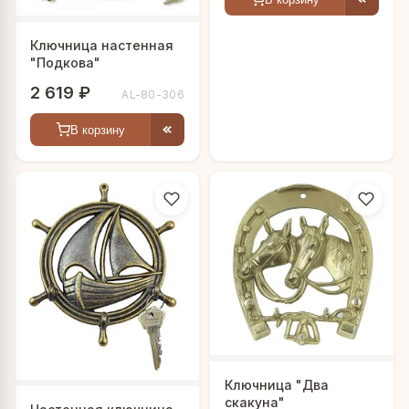
Ключница настенная
"Подкова"
2 619 ₽
AL-80-306
В корзину
Ключница "Два
скакуна"