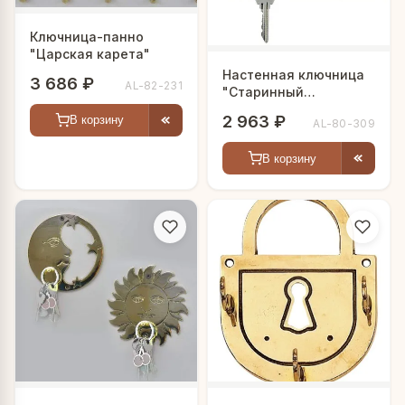
Ключница-панно
"Царская карета"
Настенная ключница
3 686 ₽
AL-82-231
"Старинный
автомобиль"
2 963 ₽
В корзину
AL-80-309
В корзину