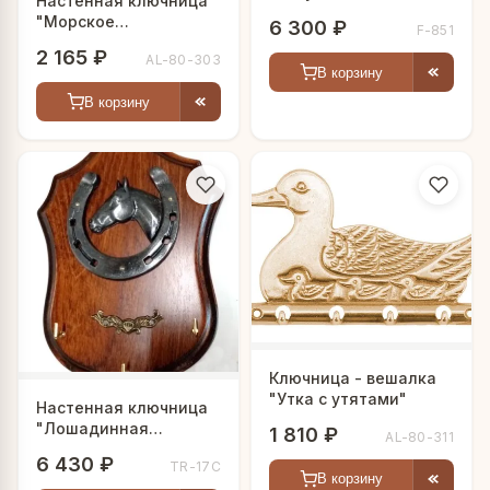
Настенная ключница
"Морское
6 300 ₽
F-851
приключение"
2 165 ₽
AL-80-303
В корзину
В корзину
Ключница - вешалка
"Утка с утятами"
Настенная ключница
"Лошадинная
1 810 ₽
AL-80-311
подкова"
6 430 ₽
TR-17C
В корзину