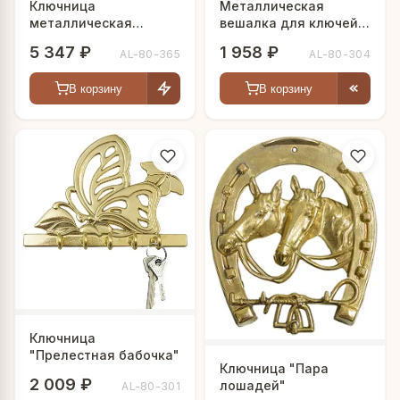
Ключница
Металлическая
металлическая
вешалка для ключей
настенная Солнце и
"Замок"
5 347 ₽
1 958 ₽
AL-80-365
AL-80-304
Луна
В корзину
В корзину
Ключница
"Прелестная бабочка"
Ключница "Пара
2 009 ₽
лошадей"
AL-80-301