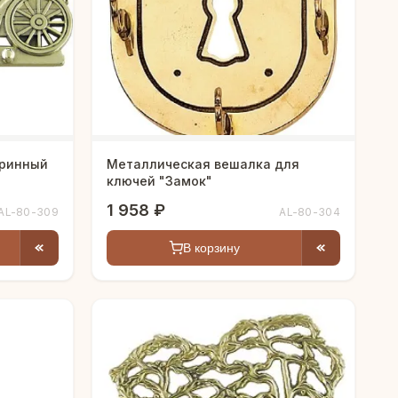
аринный
Металлическая вешалка для
ключей "Замок"
1 958 ₽
AL-80-309
AL-80-304
В корзину