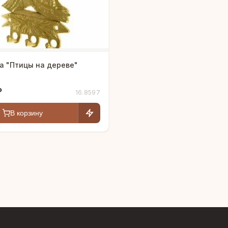
а "Птицы на дереве"
₽
16.8597
В корзину