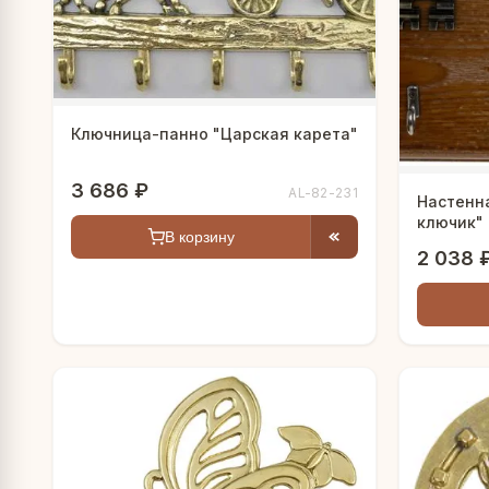
Ключница-панно "Царская карета"
3 686 ₽
AL-82-231
Настенн
ключик"
В корзину
2 038 