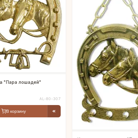
а "Пара лошадей"
AL-80-307
В корзину