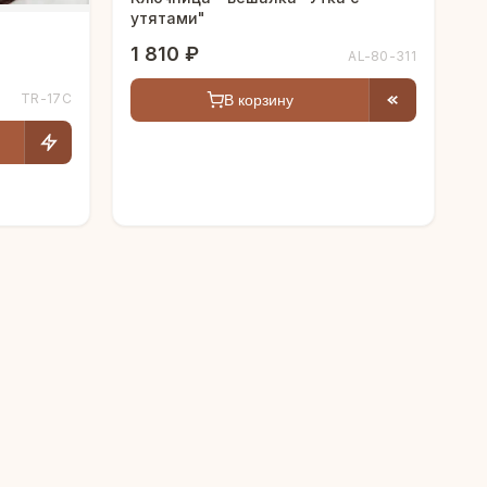
утятами"
1 810 ₽
AL-80-311
TR-17C
В корзину