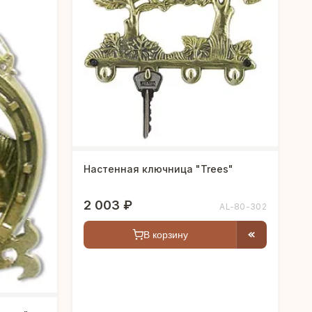
Настенная ключница "Trees"
2 003 ₽
AL-80-302
В корзину