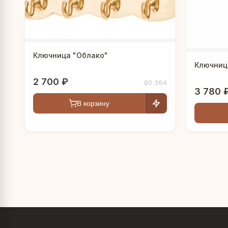
Ключница "Облако"
Ключниц
2 700 ₽
80.364
3 780 
В корзину