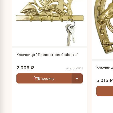
Ключница "Прелестная бабочка"
2 009 ₽
Ключниц
AL-80-301
В корзину
5 015 ₽