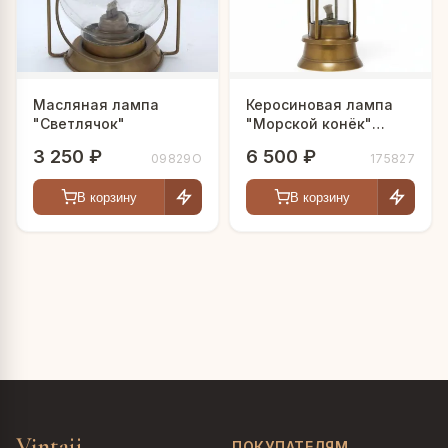
Масляная лампа
Керосиновая лампа
"Светлячок"
"Морской конёк"
28см.
3 250 ₽
6 500 ₽
09829O
175827
В корзину
В корзину
Vintajj
ПОКУПАТЕЛЯМ