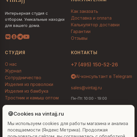
Как заказать
Интерьерная студия с
Доставка и оплата
отбором. Уникальные находки
Калькулятор доставки
для вашего дома.
Гарантии
Отзывы
СТУДИЯ
КОНТАКТЫ
О нас
+7 (495) 150-52-26
Журнал
AI-консультант в Telegram
Сотрудничество
Изделия из проволоки
sales@vintajj.ru
Изделия из бамбука
Тростник и камыш оптом
Пн-Пт: 10:00 - 19:00
Людмила
AI-консультант Vintajj
🍪
Cookies на vintajj.ru
© 2026 Vintajj. Все права защищены.
Мы используем cookies для работы магазина и анализа
Привет! Я Людмила, ваш персональный
Договор оферты
Политика конфиденциальности
консультант по декору. Чем могу помочь?
посещаемости (Яндекс Метрика). Продолжая
Согласие на обработку ПДн
Настройки cookies
пользоваться сайтом, вы соглашаетесь с обработкой