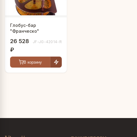
Глобус-бар
"Франческо"
26 528
JF-JG-42014-R
₽
В корзину