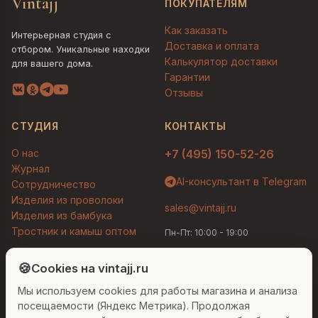
Vintajj
ПОКУПАТЕЛЯМ
Как заказать
Интерьерная студия с
Доставка и оплата
отбором. Уникальные находки
Калькулятор доставки
для вашего дома.
Гарантии
Отзывы
СТУДИЯ
КОНТАКТЫ
О нас
+7 (495) 150-52-26
Журнал
AI-консультант в Telegram
Сотрудничество
Изделия из проволоки
sales@vintajj.ru
Изделия из бамбука
Тростник и камыш оптом
Пн-Пт: 10:00 - 19:00
Людмила
AI-консультант Vintajj
🍪
Cookies на vintajj.ru
© 2026 Vintajj. Все права защищены.
Мы используем cookies для работы магазина и анализа
Привет! Я Людмила, ваш персональный
Договор оферты
Политика конфиденциальности
консультант по декору. Чем могу помочь?
посещаемости (Яндекс Метрика). Продолжая
Согласие на обработку ПДн
Настройки cookies