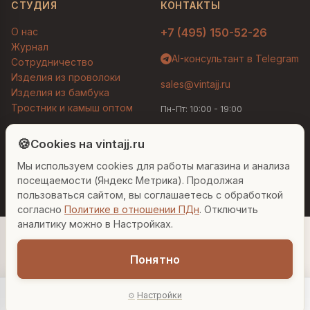
СТУДИЯ
КОНТАКТЫ
О нас
+7 (495) 150-52-26
Журнал
AI-консультант в Telegram
Сотрудничество
Изделия из проволоки
sales@vintajj.ru
Изделия из бамбука
Тростник и камыш оптом
Пн-Пт: 10:00 - 19:00
Людмила
AI-консультант Vintajj
🍪
Cookies на vintajj.ru
© 2026 Vintajj. Все права защищены.
Мы используем cookies для работы магазина и анализа
Привет! Я Людмила, ваш персональный
Договор оферты
Политика конфиденциальности
консультант по декору. Чем могу помочь?
посещаемости (Яндекс Метрика). Продолжая
Согласие на обработку ПДн
Настройки cookies
пользоваться сайтом, вы соглашаетесь с обработкой
согласно
Политике в отношении ПДн
. Отключить
Вазы для гостиной
Подарок до 5000₽
Сочетание металлов
аналитику можно в Настройках.
Понятно
Настройки
Главная
Каталог
Акции
Профиль
AI-подбор