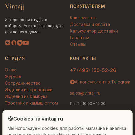
Vintajj
ПОКУПАТЕЛЯМ
Как заказать
Интерьерная студия с
Доставка и оплата
отбором. Уникальные находки
Калькулятор доставки
для вашего дома.
Гарантии
Отзывы
СТУДИЯ
КОНТАКТЫ
О нас
+7 (495) 150-52-26
Журнал
AI-консультант в Telegram
Сотрудничество
Изделия из проволоки
sales@vintajj.ru
Изделия из бамбука
Тростник и камыш оптом
Пн-Пт: 10:00 - 19:00
Людмила
AI-консультант Vintajj
🍪
Cookies на vintajj.ru
© 2026 Vintajj. Все права защищены.
Мы используем cookies для работы магазина и анализа
Привет! Я Людмила, ваш персональный
Договор оферты
Политика конфиденциальности
консультант по декору. Чем могу помочь?
посещаемости (Яндекс Метрика). Продолжая