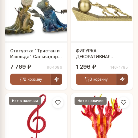
Статуэтка "Тристан и
ФИГУРКА
Изольда" Сальвадор
ДЕКОРАТИВНАЯ
Дали
25,8Х6Х9,1СМ
7 769 ₽
1 296 ₽
904086
146-1785
В корзину
В корзину
Нет в наличии
Нет в наличии