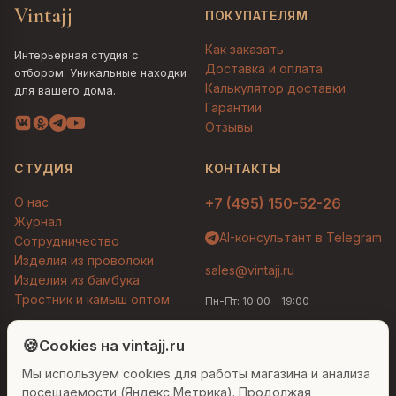
Vintajj
ПОКУПАТЕЛЯМ
Как заказать
Интерьерная студия с
Доставка и оплата
отбором. Уникальные находки
Калькулятор доставки
для вашего дома.
Гарантии
Отзывы
СТУДИЯ
КОНТАКТЫ
О нас
+7 (495) 150-52-26
Журнал
AI-консультант в Telegram
Сотрудничество
Изделия из проволоки
sales@vintajj.ru
Изделия из бамбука
Тростник и камыш оптом
Пн-Пт: 10:00 - 19:00
Людмила
AI-консультант Vintajj
🍪
Cookies на vintajj.ru
© 2026 Vintajj. Все права защищены.
Мы используем cookies для работы магазина и анализа
Привет! Я Людмила, ваш персональный
Договор оферты
Политика конфиденциальности
консультант по декору. Чем могу помочь?
посещаемости (Яндекс Метрика). Продолжая