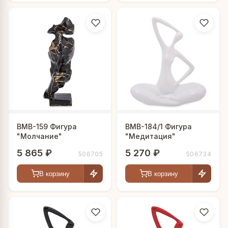
BMB-159 Фигура
BMB-184/1 Фигура
"Молчание"
"Медитация"
5 865 ₽
5 270 ₽
506705
506734
В корзину
В корзину