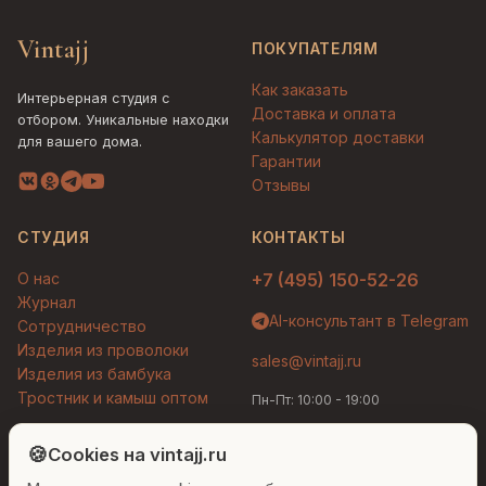
Vintajj
ПОКУПАТЕЛЯМ
Как заказать
Интерьерная студия с
Доставка и оплата
отбором. Уникальные находки
Калькулятор доставки
для вашего дома.
Гарантии
Отзывы
СТУДИЯ
КОНТАКТЫ
О нас
+7 (495) 150-52-26
Журнал
AI-консультант в Telegram
Сотрудничество
Изделия из проволоки
sales@vintajj.ru
Изделия из бамбука
Тростник и камыш оптом
Пн-Пт: 10:00 - 19:00
Людмила
AI-консультант Vintajj
🍪
Cookies на vintajj.ru
© 2026 Vintajj. Все права защищены.