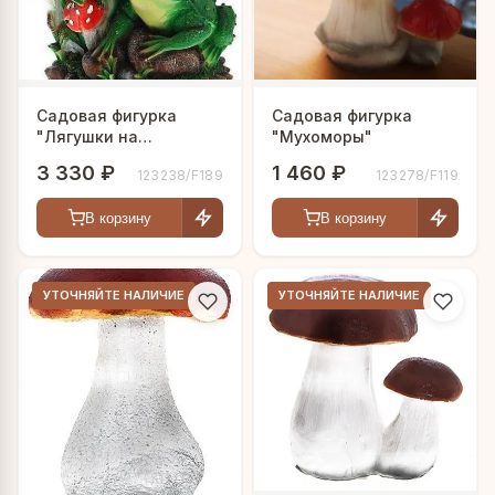
Садовая фигурка
Садовая фигурка
"Лягушки на
"Мухоморы"
мухоморах"
3 330 ₽
1 460 ₽
123238/F189
123278/F119
В корзину
В корзину
УТОЧНЯЙТЕ НАЛИЧИЕ
УТОЧНЯЙТЕ НАЛИЧИЕ