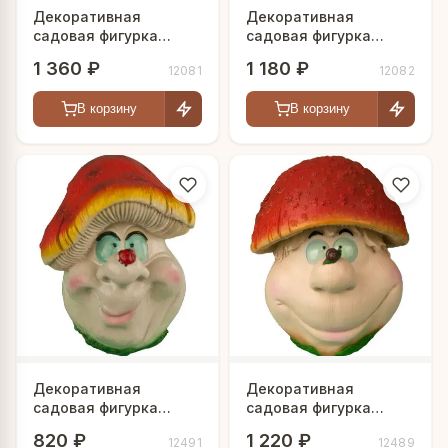
Декоративная
Декоративная
садовая фигурка
садовая фигурка
"Смеющийся
"Гриб с божьей
1 360 ₽
1 180 ₽
12081
12082
мухомор"
коровкой"
В корзину
В корзину
Декоративная
Декоративная
садовая фигурка
садовая фигурка
"Веселый гриб"
"Гриб с улиткой"
820 ₽
1 220 ₽
12491
12489