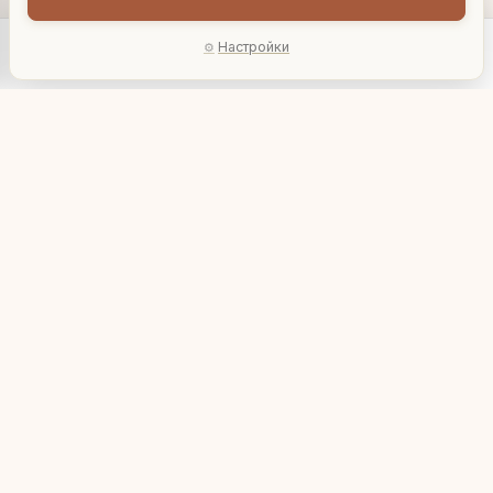
Настройки
Главная
Каталог
Акции
Профиль
AI-подбор
Декоративная
Декоративная
садовая фигурка
садовая фигурка
"Гриб-джентельмен"
"Красные грибы"
1 260 ₽
1 280 ₽
12071
12098
В корзину
В корзину