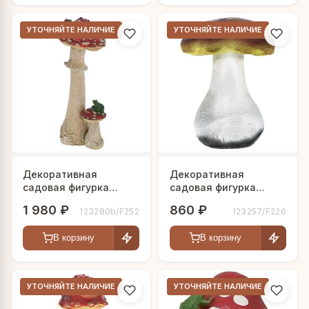
УТОЧНЯЙТЕ НАЛИЧИЕ
УТОЧНЯЙТЕ НАЛИЧИЕ
Декоративная
Декоративная
садовая фигурка
садовая фигурка
"Сказочный мухомор с
"Гриб боровик" №2
1 980 ₽
860 ₽
123280b/F252
123257/F226
лягушкой"
В корзину
В корзину
УТОЧНЯЙТЕ НАЛИЧИЕ
УТОЧНЯЙТЕ НАЛИЧИЕ