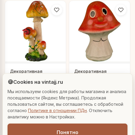
Людмила
Декоративная
Декоративная
AI-консультант Vintajj
садовая фигурка
садовая фигурка
🍪
Cookies на vintajj.ru
"Цветочный гриб"
"Грибочек"
3 120 ₽
1 260 ₽
14149-2
12070
Мы используем cookies для работы магазина и анализа
Привет! Я Людмила, ваш персональный
консультант по декору. Чем могу помочь?
посещаемости (Яндекс Метрика). Продолжая
В корзину
В корзину
пользоваться сайтом, вы соглашаетесь с обработкой
согласно
Политике в отношении ПДн
. Отключить
Вазы для гостиной
Подарок до 5000₽
Сочетание металлов
аналитику можно в Настройках.
Понятно