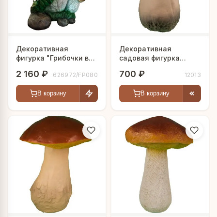
Декоративная
Декоративная
фигурка "Грибочки в
садовая фигурка
листочках"
"Боровик"
2 160 ₽
700 ₽
626972/FP080
12013
В корзину
В корзину